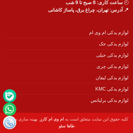
🕘
ساعت کاری: 8 صبح تا 9 شب
📍 آدرس: تهران، چراغ برق، پاساژ کاشانی
لوازم یدکی ام وی ام
لوازم یدکی جک
لوازم یدکی جیلی
لوازم یدکی چری
لوازم یدکی لیفان
لوازم یدکی KMC
لوازم یدکی برلیانس
کلیه حقوق این سایت متعلق است به
ام وی ام کارز
. بهینه سازی سایت :
طاها سئو