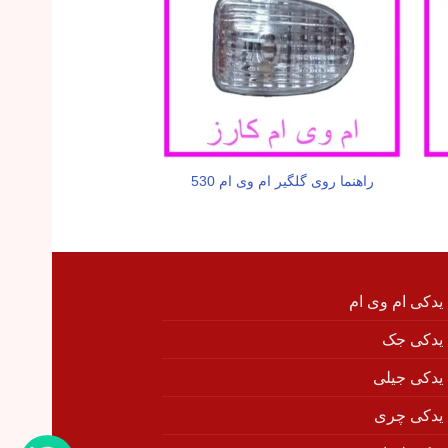
راهنما روی گلگیر ام وی ام 530
سوپاپ دو
 یدکی ام وی ام
 یدکی جک
 یدکی جیلی
 یدکی چری