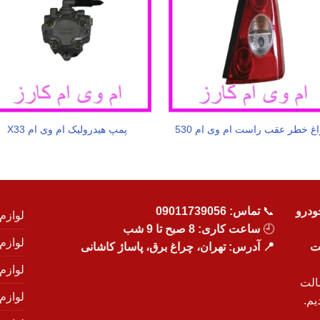
غ خطر عقب راست ام وی ام 530
پمپ هیدرولیک ام وی ام X33
ودرو
📞
تماس:
09011739056
لوازم
🕘
ساعت کاری: 8 صبح تا 9 شب
لوازم
یت
📍 آدرس: تهران، چراغ برق، پاساژ کاشانی
لوازم
الت
لوازم
یم.