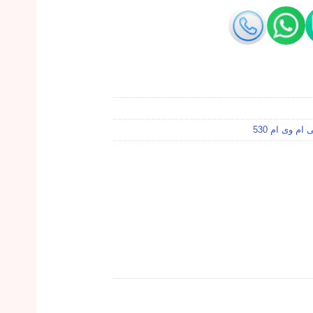
ام وی ام 530