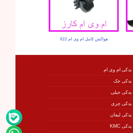
هواکش کامل ام وی ام X22
ترموستات برقی ام وی
 یدکی ام وی ام
 یدکی جک
 یدکی جیلی
 یدکی چری
 یدکی لیفان
دکی KMC