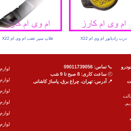
درب رادیاتور ام وی ام X22
فلاپ سپر عقب ام وی ام X22
ودرو
📞
تماس:
09011739056
لوازم
🕘
ساعت کاری: 8 صبح تا 9 شب
لوازم
یت
📍 آدرس: تهران، چراغ برق، پاساژ کاشانی
لوازم
الت
لوازم
یم.
لوازم
لوازم ی