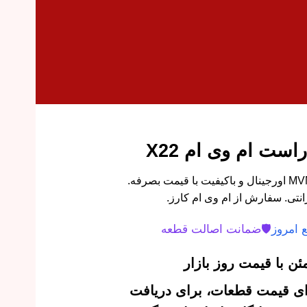
است ام وی ام X22
فلاپ دی لایت جلو راست MVM X22 اورجینال و باکیفیت با قیمت بصرفه.
نتی. سفارش از ام وی ام کارز.
 امروز
🛡️
ضمانت اصالت قطعه
ن با قیمت روز بازار
‌ای قیمت قطعات، برای دریافت