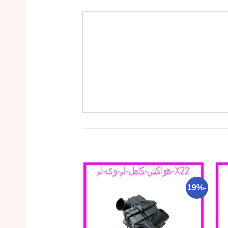
-29%
-19%