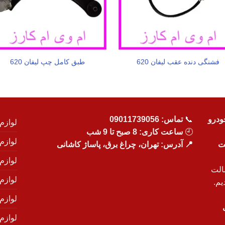
فشنگی دنده عقب لیفان 620
طبق کامل چپ لیفان 620
ودرو
📞
تماس:
09011739056
لوازم
🕘
ساعت کاری: 8 صبح تا 9 شب
لوازم
یت
📍 آدرس: تهران، چراغ برق، پاساژ کاشانی
لوازم
الت
لوازم
یم.
لوازم
لوازم ی