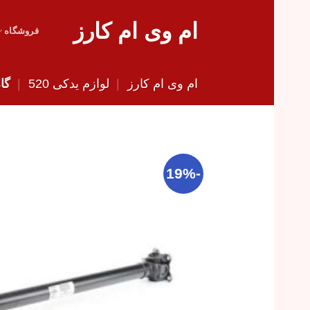
Skip
ام وی ام کارز
to
فروشگاه
content
ام وی ام کارز
|
لوازم یدکی 520
|
گار
-19%