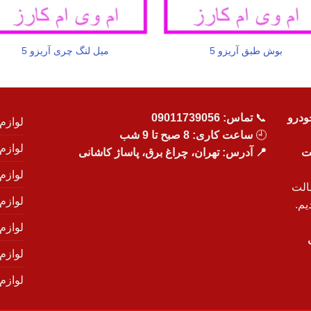
بوش طبق آریزو 5
میل لنگ چری آریزو 5
ودرو
📞
تماس:
09011739056
لوازم
🕘
ساعت کاری: 8 صبح تا 9 شب
لوازم
یت
📍 آدرس: تهران، چراغ برق، پاساژ کاشانی
لوازم
الت
لوازم
یم.
لوازم
لوازم ی
لوازم