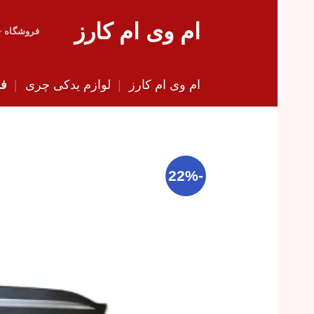
Skip
ام وی ام کارز
to
فروشگاه
content
ام وی ام کارز
|
لوازم یدکی چری
|
فل
-22%