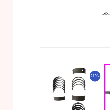
-18%
-21%