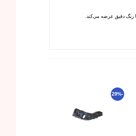
-13%
-29%