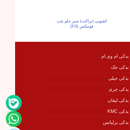
کشویی (براکت) سپر جلو چپ
لاستیک ساق سوپاپ
فونیکس (FX)
 یدکی ام وی ام
 یدکی جک
 یدکی جیلی
 یدکی چری
 یدکی لیفان
دکی KMC
 یدکی برلیانس