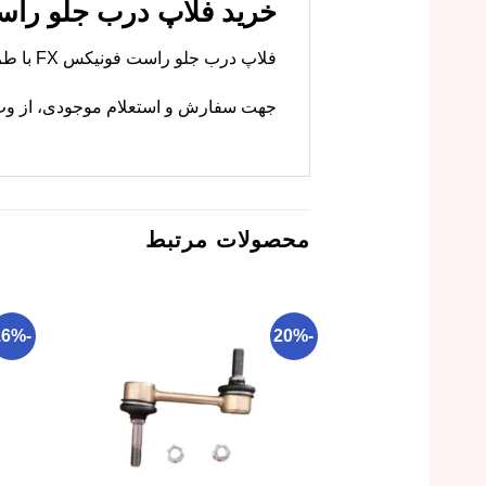
خرید فلاپ درب جلو راست فونیکس X
فلاپ درب جلو راست فونیکس FX با طراحی مدرن در فروشگاه ما موجود است. ام وی ام کارز این قطعه را با رنگ دقیق عرضه می‌کند.
جهت سفارش و استعلام موجودی، از وب‌س
محصولات مرتبط
-16%
-20%