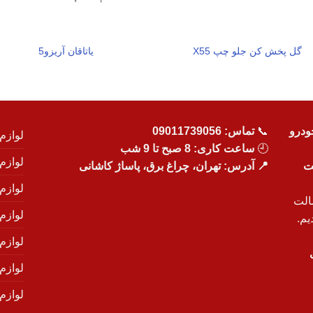
گل پخش کن جلو چپ X55
یاتاقان آریزو5
ودرو
📞
تماس:
09011739056
لوازم
🕘
ساعت کاری: 8 صبح تا 9 شب
لوازم
یت
📍 آدرس: تهران، چراغ برق، پاساژ کاشانی
لوازم
الت
لوازم
یم.
لوازم
لوازم ی
لوازم