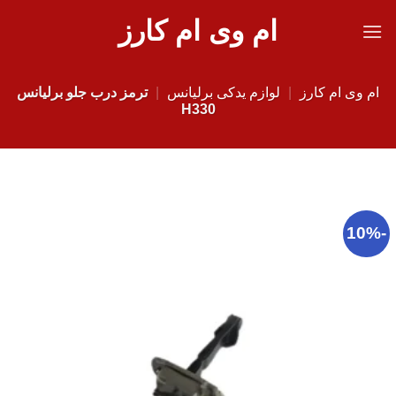
Ski
ام وی ام کارز
t
conten
ام وی ام کارز
|
لوازم یدکی برلیانس
|
ترمز درب جلو برلیانس
H330
-10%