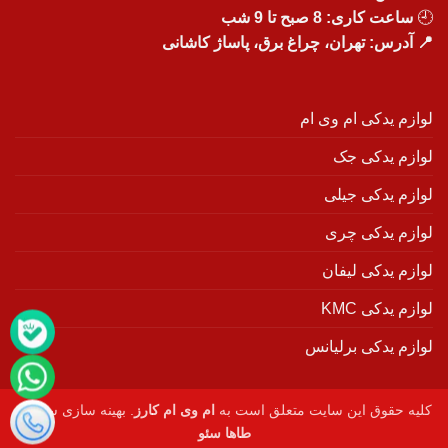
🕘
ساعت کاری: 8 صبح تا 9 شب
📍 آدرس: تهران، چراغ برق، پاساژ کاشانی
لوازم یدکی ام وی ام
لوازم یدکی جک
لوازم یدکی جیلی
لوازم یدکی چری
لوازم یدکی لیفان
لوازم یدکی KMC
لوازم یدکی برلیانس
کلیه حقوق این سایت متعلق است به
ام وی ام کارز
. بهینه سازی سایت :
طاها سئو