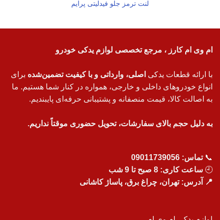
لنت ترمز جلو فیدلیتی پرایم
ام وی ام کارز ، مرجع تخصصی لوازم یدکی خودرو
با ارائه قطعات یدکی
اصلی، وارداتی و با کیفیت تضمین‌شده
برای
انواع خودروهای داخلی و خارجی، همواره در کنار شما هستیم. ما
به اصالت کالا، قیمت منصفانه و پشتیبانی حرفه‌ای پایبندیم.
به دلیل حجم بالای سفارشات، تحویل حضوری موقتاً نداریم.
📞
تماس:
09011739056
🕘
ساعت کاری: 8 صبح تا 9 شب
📍 آدرس: تهران، چراغ برق، پاساژ کاشانی
لوازم یدکی ام وی ام