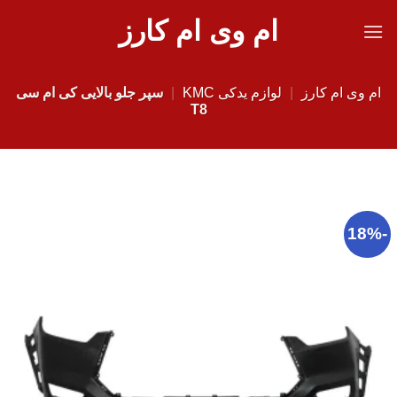
Ski
ام وی ام کارز
t
conten
ام وی ام کارز
|
لوازم یدکی KMC
|
سپر جلو بالایی کی ام سی
T8
-18%