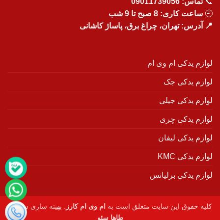
📞
تماس:
09011739056
🕘
ساعت کاری: 8 صبح تا 9 شب
📍 آدرس: تهران، چراغ برق، پاساژ کاشانی
لوازم یدکی ام وی ام
لوازم یدکی جک
لوازم یدکی جیلی
لوازم یدکی چری
لوازم یدکی لیفان
لوازم یدکی KMC
لوازم یدکی برلیانس
کلیه حقوق این سایت متعلق است به
ام وی ام کارز
. بهینه سازی سایت :
طاها سئو