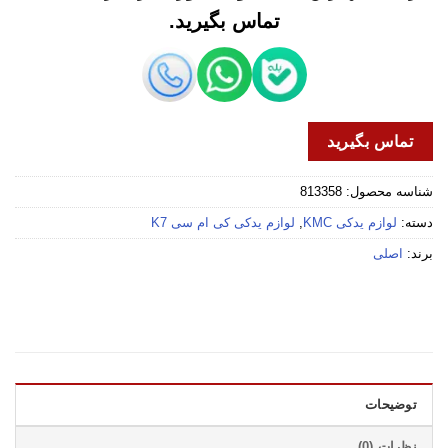
تماس بگیرید.
تماس بگیرید
شناسه محصول:
813358
دسته:
لوازم یدکی KMC
,
لوازم یدکی کی ام سی K7
برند:
اصلی
توضیحات
نظرات (0)