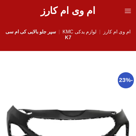
Ski
ام وی ام کارز
t
conten
ام وی ام کارز
|
لوازم یدکی KMC
|
سپر جلو بالایی کی ام سی
K7
-23%