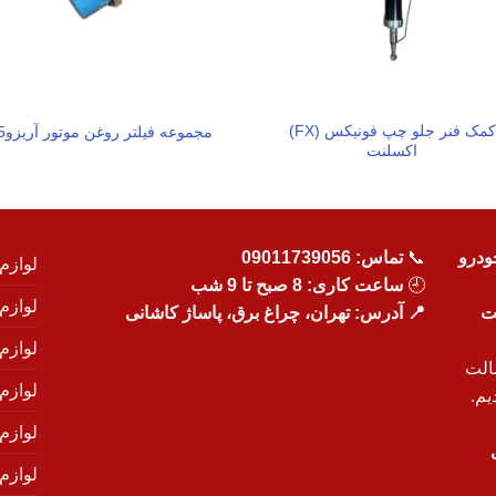
کمک فنر جلو چپ فونیکس (FX)
مجموعه فیلتر روغن موتور آریزو5
اکسلنت
ودرو
📞
تماس:
09011739056
لوازم
🕘
ساعت کاری: 8 صبح تا 9 شب
لوازم
یت
📍 آدرس: تهران، چراغ برق، پاساژ کاشانی
لوازم
الت
لوازم
یم.
لوازم
لوازم ی