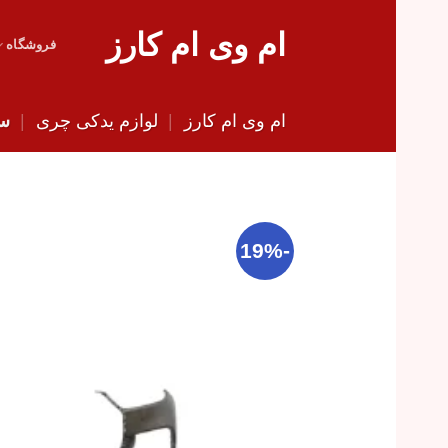
Skip
ام وی ام کارز
to
فروشگاه
content
ام وی ام کارز
|
لوازم یدکی چری
|
سپر
-19%