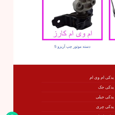
دسته موتور چپ آریزو 5
لاکچری
 یدکی ام وی ام
 یدکی جک
 یدکی جیلی
 یدکی چری