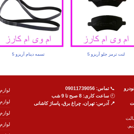
لنت ترمز جلو آریزو 5
تسمه دینام آریزو 5
ودرو
📞
تماس:
09011739056
لوازم
🕘
ساعت کاری: 8 صبح تا 9 شب
لوازم
یت
📍 آدرس: تهران، چراغ برق، پاساژ کاشانی
لوازم
الت
لوازم
یم.