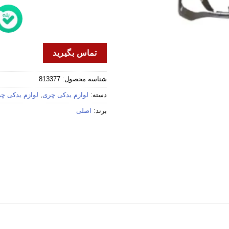
تماس بگیرید
شناسه محصول:
813377
دسته:
لوازم یدکی چری
,
لوازم یدکی چری
برند:
اصلی