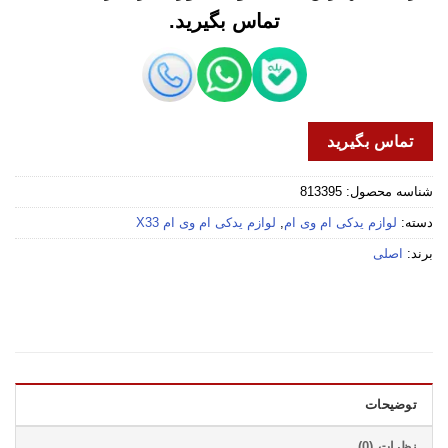
تماس بگیرید.
تماس بگیرید
شناسه محصول:
813395
دسته:
لوازم یدکی ام وی ام
,
لوازم یدکی ام وی ام X33
برند:
اصلی
توضیحات
نظرات (0)