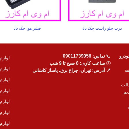
درب جلو راست جک J5
فیلتر هوا جک J5
ودرو
📞
تماس:
09011739056
لوازم
🕘
ساعت کاری: 8 صبح تا 9 شب
لوازم
یت
📍 آدرس: تهران، چراغ برق، پاساژ کاشانی
لوازم
الت
لوازم
یم.
لوازم
لوازم ی
لوازم