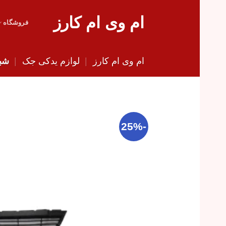
Skip
ام وی ام کارز
to
فروشگاه
content
ام وی ام کارز
|
لوازم یدکی جک
|
شبک
-25%