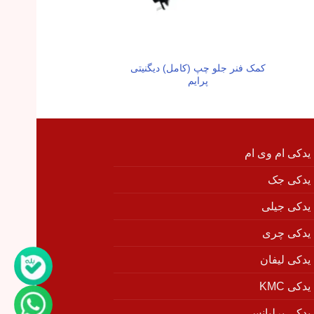
کمک فنر جلو چپ (کامل) دیگنیتی
طبق جلو راست فیدل
پرایم
 یدکی ام وی ام
 یدکی جک
 یدکی جیلی
 یدکی چری
 یدکی لیفان
دکی KMC
 یدکی برلیانس