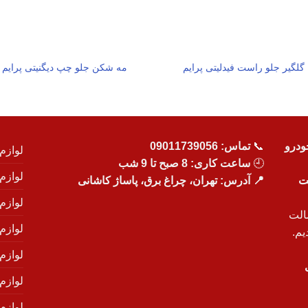
گلگیر جلو راست فیدلیتی پرایم
مه شکن جلو چپ دیگنیتی پرایم
ودرو
📞
تماس:
09011739056
لوازم
🕘
ساعت کاری: 8 صبح تا 9 شب
لوازم
یت
📍 آدرس: تهران، چراغ برق، پاساژ کاشانی
لوازم
الت
لوازم
یم.
لوازم
لوازم ی
لوازم