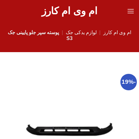
Ski
ام وی ام کارز
t
conten
ام وی ام کارز
|
لوازم یدکی جک
|
پوسته سپر جلو پایینی جک
S3
-19%