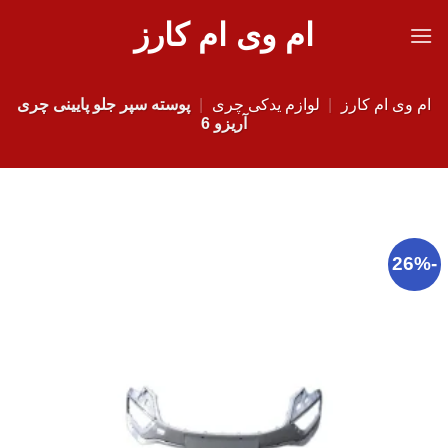
Ski
ام وی ام کارز
t
conten
ام وی ام کارز
|
لوازم یدکی چری
|
پوسته سپر جلو پایینی چری
آریزو 6
-26%