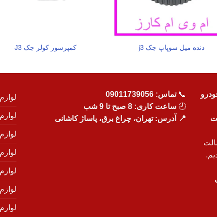
دنده میل سوپاپ جک j3
کمپرسور کولر جک J3
ودرو
📞
تماس:
09011739056
لوازم
🕘
ساعت کاری: 8 صبح تا 9 شب
لوازم
یت
📍 آدرس: تهران، چراغ برق، پاساژ کاشانی
لوازم
الت
لوازم
یم.
لوازم
لوازم ی
لوازم