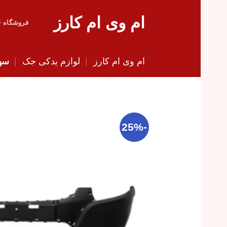
Skip
ام وی ام کارز
to
فروشگاه
content
ام وی ام کارز
|
لوازم یدکی جک
|
سپر
-25%