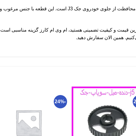
سپر جلو جک J3 قطعه‌ای ضروری برای محافظت از جلوی خودروی جک 3
دنبال خرید سپر جلو جک J3 با بهترین قیمت و کیفیت تضمینی هستید، ام وی ام کارز گزینه 
نیم. همین الان سفارش دهید.
-24%