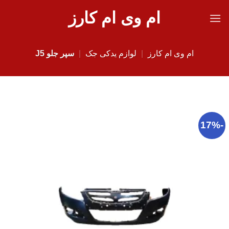
Ski
ام وی ام کارز
t
conten
ام وی ام کارز
|
لوازم یدکی جک
|
سپر جلو J5
-17%