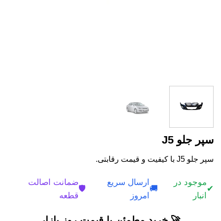
سپر جلو J5
سپر جلو J5 با کیفیت و قیمت رقابتی.
موجود در
ارسال سریع
ضمانت اصالت
🛡️
🚚
✔
انبار
امروز
قطعه
🚀 خرید مطمئن با قیمت روز بازار