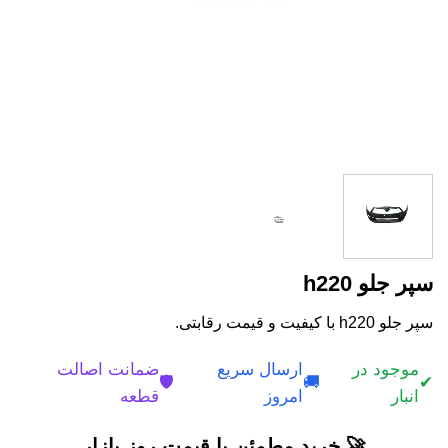
سپر جلو h220
سپر جلو h220 با کیفیت و قیمت رقابتی.
موجود در
ارسال سریع
ضمانت اصالت
🛡️
🚚
✔
انبار
امروز
قطعه
🚀 خرید مطمئن با قیمت روز بازار