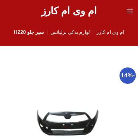
Ski
ام وی ام کارز
t
conten
ام وی ام کارز
|
لوازم یدکی برلیانس
|
سپر جلو H220
-14%