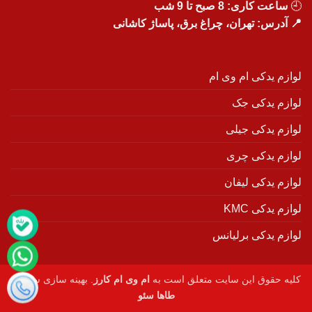
🕘
ساعت کاری: 8 صبح تا 9 شب
📍 آدرس: تهران، چراغ برق، پاساژ کاشانی
لوازم یدکی ام وی ام
لوازم یدکی جک
لوازم یدکی جیلی
لوازم یدکی چری
لوازم یدکی لیفان
لوازم یدکی KMC
لوازم یدکی برلیانس
کلیه حقوق این سایت متعلق است به
ام وی ام کارز
. بهینه سازی سایت :
طاها سئو