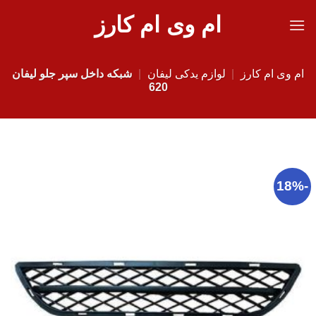
Ski
ام وی ام کارز
t
conten
ام وی ام کارز
|
لوازم یدکی لیفان
|
شبکه داخل سپر جلو لیفان
620
-18%