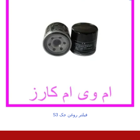
فیلتر روغن جک S3