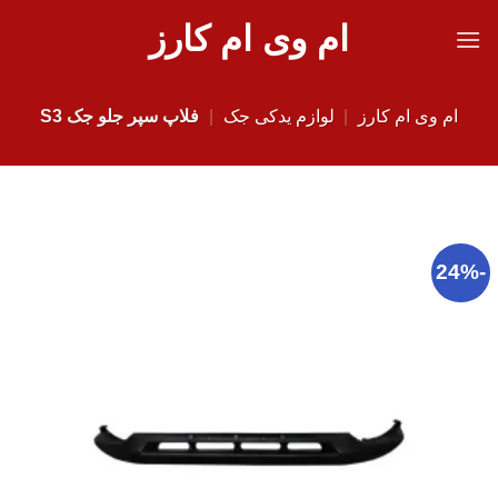
Ski
ام وی ام کارز
t
conten
ام وی ام کارز
|
لوازم یدکی جک
|
فلاپ سپر جلو جک S3
-24%