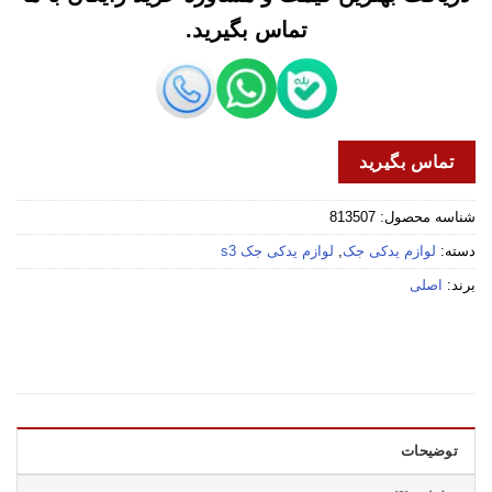
تماس بگیرید.
تماس بگیرید
شناسه محصول:
813507
دسته:
لوازم یدکی جک
,
لوازم یدکی جک s3
برند:
اصلی
توضیحات