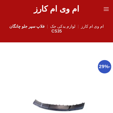
Ski
ام وی ام کارز
t
conten
ام وی ام کارز
|
لوازم یدکی جک
|
فلاپ سپر جلو چانگان
CS35
-29%