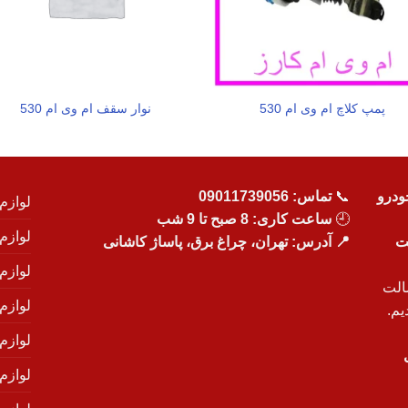
پمپ کلاچ ام وی ام 530
نوار سقف ام وی ام 530
ودرو
📞
تماس:
09011739056
لوازم
🕘
ساعت کاری: 8 صبح تا 9 شب
لوازم
یت
📍 آدرس: تهران، چراغ برق، پاساژ کاشانی
لوازم
الت
لوازم
یم.
لوازم
لوازم ی