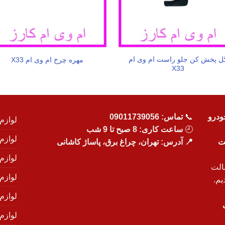
ل پخش کن جلو راست ام وی ام
مهره چرخ ام وی ام X33
X33
ودرو
📞
تماس:
09011739056
لوازم
🕘
ساعت کاری: 8 صبح تا 9 شب
لوازم
یت
📍 آدرس: تهران، چراغ برق، پاساژ کاشانی
لوازم
الت
لوازم
یم.
لوازم
لوازم ی