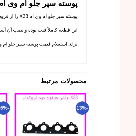
پوسته سپر جلو ام وی ام X33 با بهترین قیمت و گاران
پوسته سپر جلو ام وی ام X33 را از فروشگاه ما با ضمانت و قیمت کاملاً رقابتی سفارش دهید. از سپر خودرویتان محافظت کنید.
این قطعه کاملاً فیت بوده و نصب آن آسا
برای استعلام قیمت پوسته سپر جلو ام وی ام X33 و ثبت سفارش، با ما تما
محصولات مرتبط
-26%
-13%