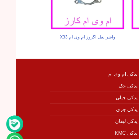
واشر بغل اگزوز ام وی ام X33
مجموعه فن کولر ام وی
 یدکی ام وی ام
 یدکی جک
 یدکی جیلی
 یدکی چری
 یدکی لیفان
دکی KMC