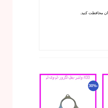
-14%
-30%