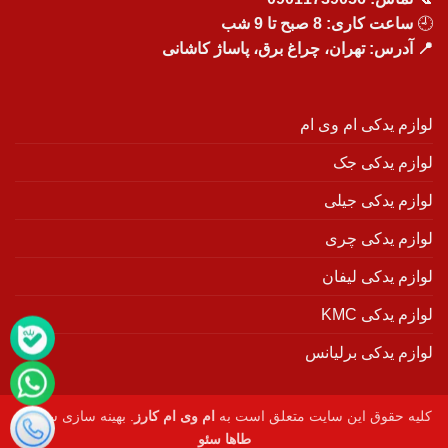
🕘
ساعت کاری: 8 صبح تا 9 شب
📍 آدرس: تهران، چراغ برق، پاساژ کاشانی
لوازم یدکی ام وی ام
لوازم یدکی جک
لوازم یدکی جیلی
لوازم یدکی چری
لوازم یدکی لیفان
لوازم یدکی KMC
لوازم یدکی برلیانس
کلیه حقوق این سایت متعلق است به
ام وی ام کارز
. بهینه سازی سایت :
طاها سئو