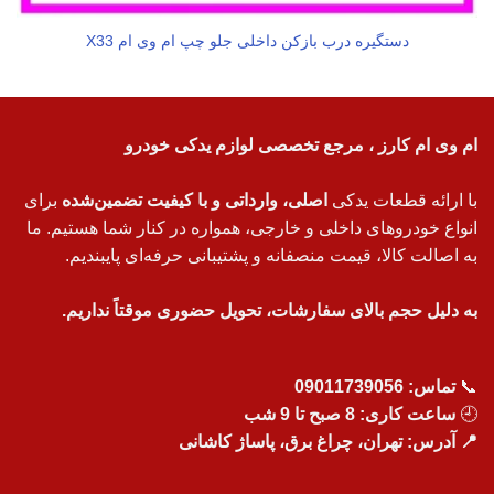
دستگیره درب بازکن داخلی جلو چپ ام وی ام X33
ام وی ام کارز ، مرجع تخصصی لوازم یدکی خودرو
با ارائه قطعات یدکی
اصلی، وارداتی و با کیفیت تضمین‌شده
برای
انواع خودروهای داخلی و خارجی، همواره در کنار شما هستیم. ما
به اصالت کالا، قیمت منصفانه و پشتیبانی حرفه‌ای پایبندیم.
به دلیل حجم بالای سفارشات، تحویل حضوری موقتاً نداریم.
📞
تماس:
09011739056
🕘
ساعت کاری: 8 صبح تا 9 شب
📍 آدرس: تهران، چراغ برق، پاساژ کاشانی