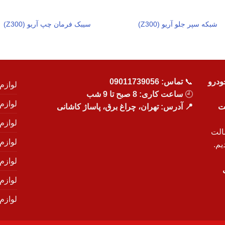
شبکه سپر جلو آریو (Z300)
سیبک فرمان چپ آریو (Z300)
ودرو
📞
تماس:
09011739056
لوازم
🕘
ساعت کاری: 8 صبح تا 9 شب
لوازم
یت
📍 آدرس: تهران، چراغ برق، پاساژ کاشانی
لوازم
الت
لوازم
یم.
لوازم
لوازم ی
لوازم