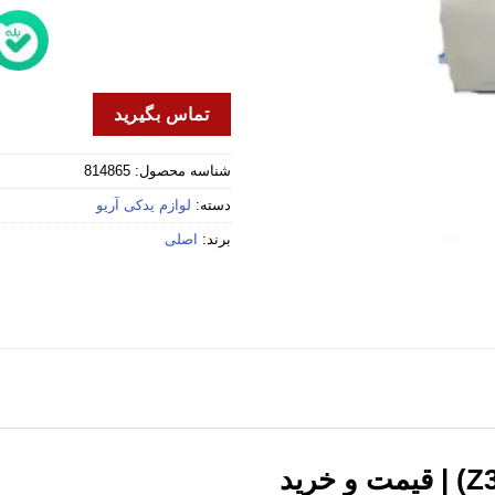
تماس بگیرید
شناسه محصول:
814865
دسته:
لوازم یدکی آریو
برند:
اصلی