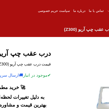
تماس با ما
درباره ما
سیاست حریم خصوصی
 عقب چپ آریو (Z300)
درب عقب چپ آریو (300
قیمت درب عقب چپ آریو (Z300)
✔
موجود در انبار
🚚
ارسال سریع
🚀 خرید مطمئ
به دلیل تغییرات لحظه
بهترین قیمت و مشاوره خ