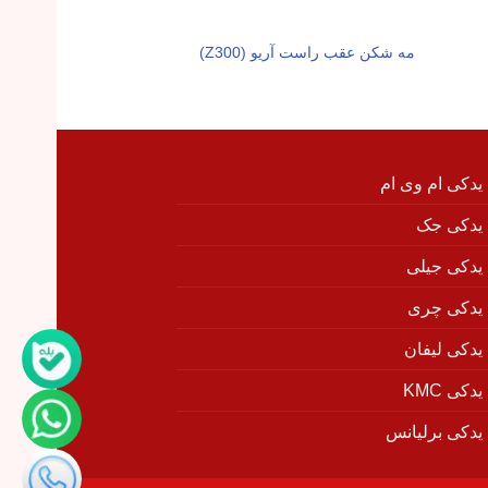
مه شکن عقب راست آریو (Z300)
قاب مه شکن جلو چپ آریو
 یدکی ام وی ام
 یدکی جک
 یدکی جیلی
 یدکی چری
 یدکی لیفان
دکی KMC
 یدکی برلیانس