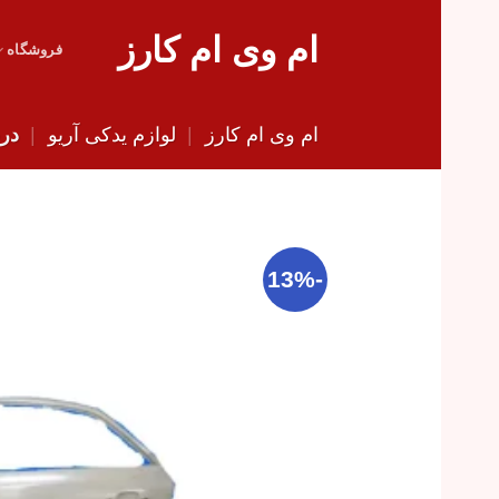
Skip
ام وی ام کارز
to
فروشگاه
content
ام وی ام کارز
|
لوازم یدکی آریو
|
درب
-13%