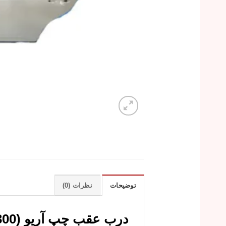
توضیحات
نظرات (0)
درب عقب چپ آریو (Z300) | قیمت و خرید