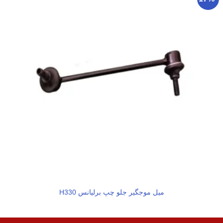
میل موجگیر جلو چپ برلیانس H330