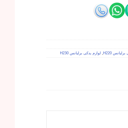
رلیانس H220
,
لوازم یدکی برلیانس H230