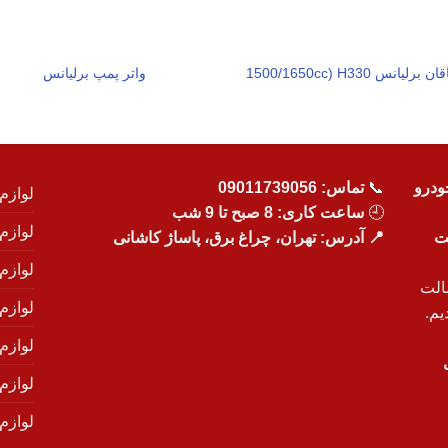
ن برلیانس 1500/1650cc) H330
واتر پمپ برلیانس
ودرو
📞
تماس:
09011739056
لوازم
🕘
ساعت کاری: 8 صبح تا 9 شب
لوازم
یت
📍 آدرس: تهران، چراغ برق، پاساژ کاشانی
لوازم
الت
لوازم
یم.
لوازم
لوازم ی
لوازم