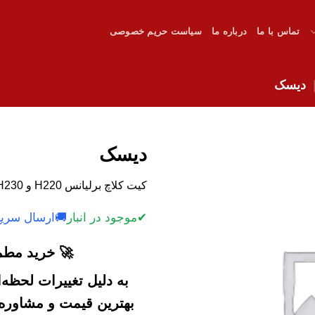
تماس با ما
درباره ما
سیاست حریم خصوصی
دیسک
دیسک
کیت کلاچ برلیانس H220 و H230 اصل، استحکام خوب. قیمت رقابتی.
✔
موجود در انبار
🚚
ارسال سریع
🚀 خرید مطمئ
به دلیل تغییرات لحظه
بهترین قیمت و مشاوره خ