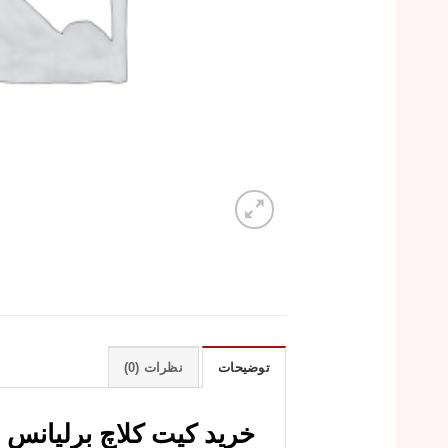
توضیحات
نظرات (0)
خرید کیت کلاچ برلیانس H220 و H230 (گیربکس دستی)