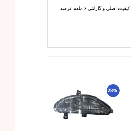
کیت کلاچ برلیانس H220 و H230 مخصوص دنده‌ای. در صورت لیز خوردن کلاچ، تعویض می‌شود. قیمت کیت با کیفیت اصلی و گارانتی ۶ ماهه عرضه
-26%
-28%