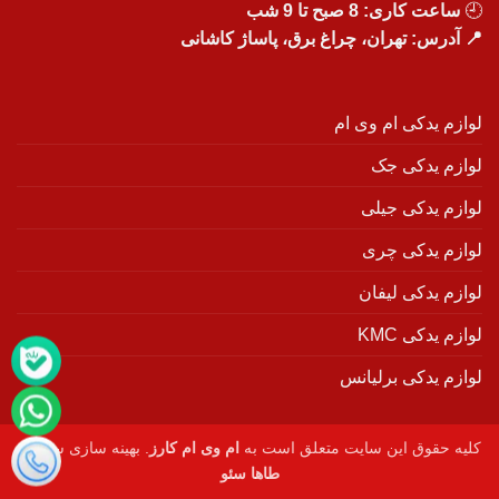
🕘
ساعت کاری: 8 صبح تا 9 شب
📍 آدرس: تهران، چراغ برق، پاساژ کاشانی
لوازم یدکی ام وی ام
لوازم یدکی جک
لوازم یدکی جیلی
لوازم یدکی چری
لوازم یدکی لیفان
لوازم یدکی KMC
لوازم یدکی برلیانس
کلیه حقوق این سایت متعلق است به
ام وی ام کارز
. بهینه سازی سایت :
طاها سئو