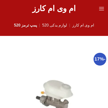
Ski
ام وی ام کارز
t
conten
ام وی ام کارز
|
لوازم یدکی 520
|
پمپ ترمز 520
-17%