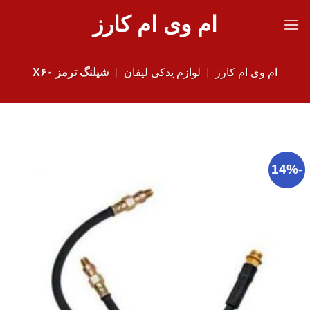
Ski
ام وی ام کارز
t
conten
ام وی ام کارز
|
لوازم یدکی لیفان
|
شیلنگ ترمز X۶۰
-14%