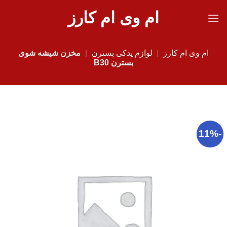
Ski
ام وی ام کارز
t
conten
ام وی ام کارز
|
لوازم یدکی بسترن
|
مخزن شیشه شوی
بسترن B30
-11%