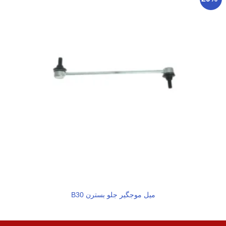
میل موجگیر جلو بسترن B30