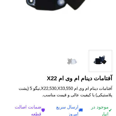
آفتامات دینام ام وی ام X22
آفتامات دینام ام وی ام X22,530,X33,550,تیگو 5 (پشت
پلاستیکی) با کیفیت عالی و قیمت مناسب.
موجود در
ارسال سریع
ضمانت اصالت
🛡️
🚚
✔
انبار
امروز
قطعه