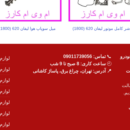
ر کامل موتور لیفان 620 (1800)
میل سوپاپ هوا لیفان 620 (1800)
ودرو
📞
تماس:
09011739056
لوازم
🕘
ساعت کاری: 8 صبح تا 9 شب
لوازم
یت
📍 آدرس: تهران، چراغ برق، پاساژ کاشانی
لوازم
الت
لوازم
یم.
لوازم
لوازم ی
لوازم