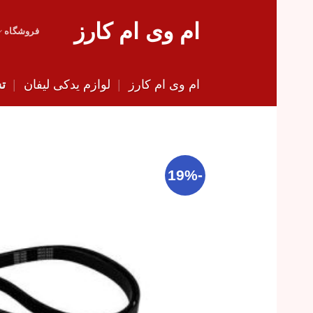
Skip
ام وی ام کارز
to
فروشگاه
content
ام وی ام کارز
|
لوازم یدکی لیفان
|
تس
-19%