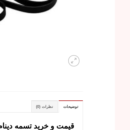
توضیحات
نظرات (0)
قیمت و خرید تسمه دینام لیفان 620 با ک