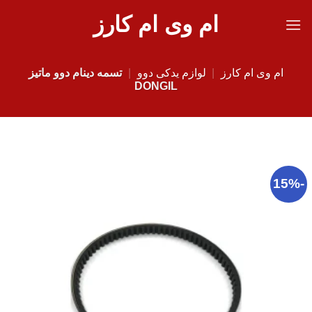
Ski
ام وی ام کارز
t
conten
ام وی ام کارز
|
لوازم یدکی دوو
|
تسمه دینام دوو ماتیز
DONGIL
-15%