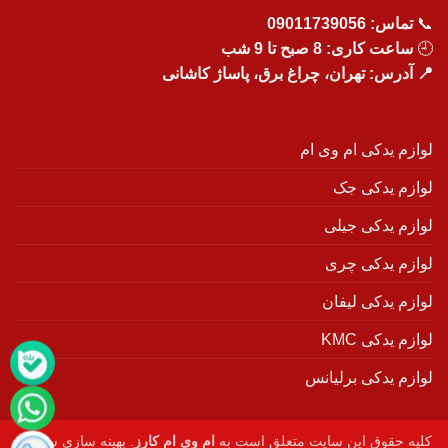
📞
تماس:
09011739056
🕘
ساعت کاری: 8 صبح تا 9 شب
📍 آدرس: تهران، چراغ برق، پاساژ کاشانی
لوازم یدکی ام وی ام
لوازم یدکی جک
لوازم یدکی جیلی
لوازم یدکی چری
لوازم یدکی لیفان
لوازم یدکی KMC
لوازم یدکی برلیانس
کلیه حقوق این سایت متعلق است به
ام وی ام کارز
. بهینه سازی سایت :