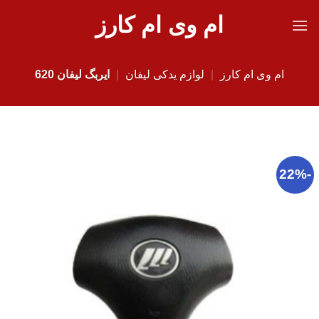
Ski
ام وی ام کارز
t
conten
ام وی ام کارز
|
لوازم یدکی لیفان
|
ایربگ لیفان 620
-22%