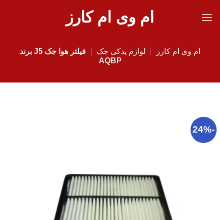
Ski
ام وی ام کارز
t
conten
ام وی ام کارز
|
لوازم یدکی جک
|
فیلتر هوا جک J5 برند
AQBP
-24%