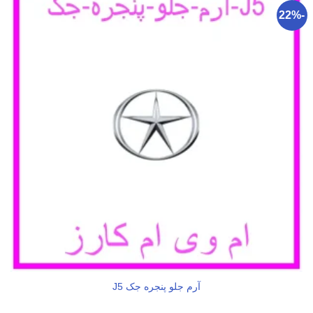
-22%
آرم جلو پنجره جک J5