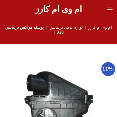
Ski
ام وی ام کارز
t
conten
ام وی ام کارز
|
لوازم یدکی برلیانس
|
پوسته هواکش برلیانس
H330
-11%