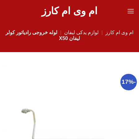
Ski
ام وی ام کارز
t
conten
ام وی ام کارز
|
لوازم یدکی لیفان
|
لوله خروجی رادیاتور کولر
لیفان X50
-17%