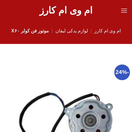
Ski
ام وی ام کارز
t
conten
ام وی ام کارز
|
لوازم یدکی لیفان
|
موتور فن کولر X۶۰
-24%