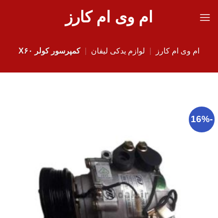
Ski
ام وی ام کارز
t
conten
ام وی ام کارز
|
لوازم یدکی لیفان
|
کمپرسور کولر X۶۰
-16%