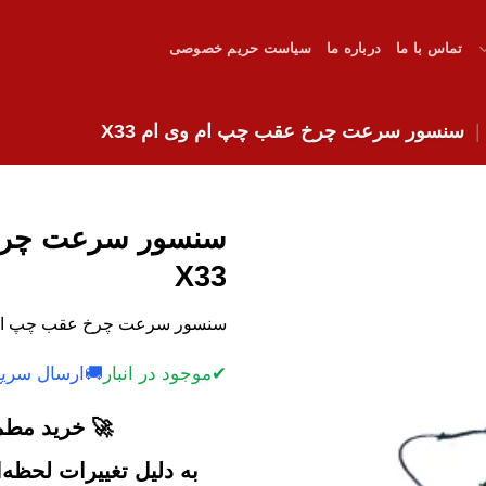
تماس با ما
درباره ما
سیاست حریم خصوصی
سنسور سرعت چرخ عقب چپ ام وی ام X33
سنسور سرعت چرخ
X33
سنسور سرعت چرخ عقب چپ ام وی ام X33 با ک
✔
موجود در انبار
🚚
ارسال سریع
🚀 خرید مطمئ
به دلیل تغییرات لحظه