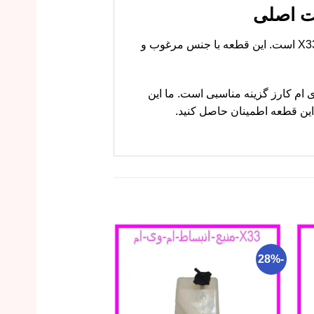
سنسور سرعت چرخ عقب چپ ام وی ام X33 قطعه‌ای کلیدی برای سیستم ترمز ABS در خودروی ام وی ام X33 است. این قطعه با جنس مرغوب و
یفیت تضمینی هستید، ام وی ام کارز گزینه مناسبی است. ما این
این قطعه اطمینان حاصل کنید.
-16%
-28%