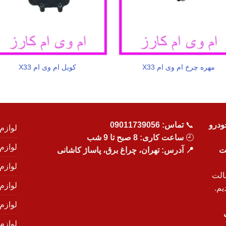
مهره چرخ ام وی ام X33
کویل ام وی ام X33
ودرو
📞
تماس:
09011739056
لوازم
🕘
ساعت کاری: 8 صبح تا 9 شب
لوازم
یت
📍 آدرس: تهران، چراغ برق، پاساژ کاشانی
لوازم
الت
لوازم
یم.
لوازم
لوازم ی