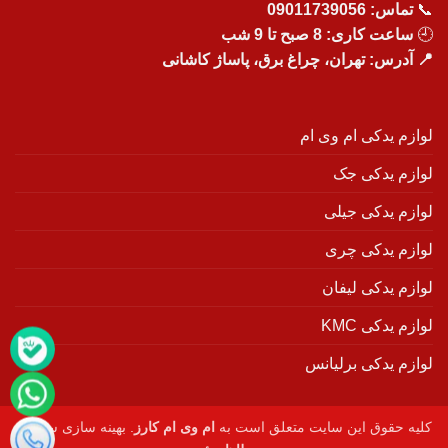
📞
تماس:
09011739056
🕘
ساعت کاری: 8 صبح تا 9 شب
📍 آدرس: تهران، چراغ برق، پاساژ کاشانی
لوازم یدکی ام وی ام
لوازم یدکی جک
لوازم یدکی جیلی
لوازم یدکی چری
لوازم یدکی لیفان
لوازم یدکی KMC
لوازم یدکی برلیانس
کلیه حقوق این سایت متعلق است به
ام وی ام کارز
. بهینه سازی سایت :