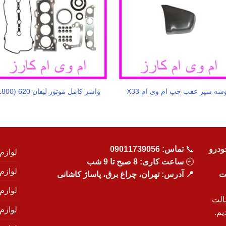
شه سپر عقب چپ ام وی ام X33
واشر کامل موتور لیفان 620 (1800)
ودرو
📞
تماس:
09011739056
لوازم
🕘
ساعت کاری: 8 صبح تا 9 شب
لوازم
یت
📍 آدرس: تهران، چراغ برق، پاساژ کاشانی
لوازم
الت
لوازم
یم.