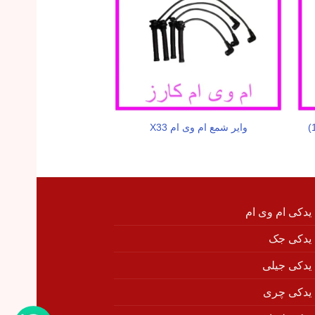
وایر شمع ام وی ام X33
میل لنگ ام وی ام 
 یدکی ام وی ام
 یدکی جک
 یدکی جیلی
 یدکی چری