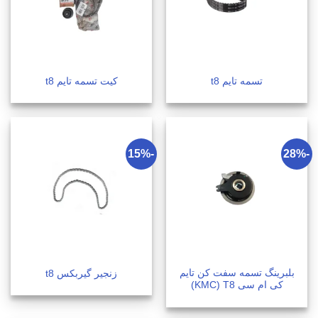
تسمه تایم t8
کیت تسمه تایم t8
-15%
-28%
بلبرینگ تسمه سفت کن تایم
زنجیر گیربکس t8
کی ام سی KMC) T8)