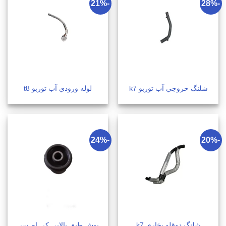
-21%
-28%
شلنگ خروجي آب توربو k7
لوله ورودي آب توربو t8
-24%
-20%
بوش طبق بالایی کی ام سی
شلنگ دوقلو بخاری k7