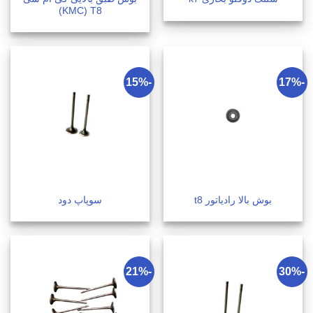
KMC) T8)
-15%
-17%
بوش بالا رادیاتور t8
سوپاپ دود
-21%
-30%