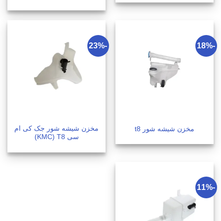
-23%
-18%
مخزن شیشه شور جک کی ام
مخزن شیشه شور t8
سی KMC) T8)
-11%