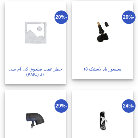
-20%
-29%
خطر عقب صندوق کی ام سی
سنسور باد لاستیک t8
KMC) J7)
-29%
-24%