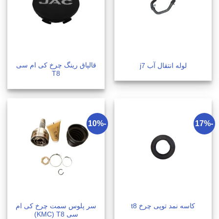
قالپاق رینگ چرخ کی ام سی
لوله انتقال آب j7
T8
-10%
-17%
سر پلوس سمت چرخ کی ام
کاسه نمد توپی چرخ t8
سی KMC) T8)