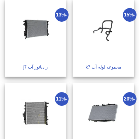
-13%
-15%
مجموعه لوله آب k7
رادیاتور آب j7
-11%
-20%