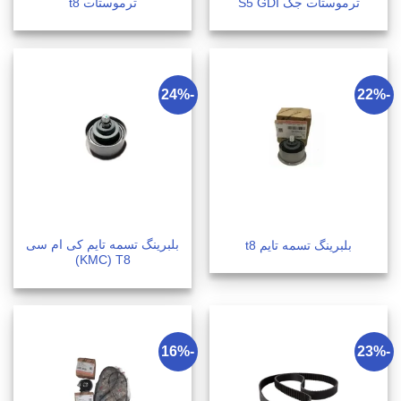
ترموستات جک S5 GDI
ترموستات t8
-24%
-22%
بلبرینگ تسمه تایم کی ام سی
بلبرینگ تسمه تایم t8
KMC) T8)
-16%
-23%