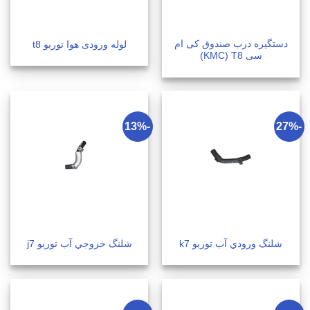
دستگیره درب صندوق کی ام
لوله ورودی هوا توربو t8
سی KMC) T8)
-13%
-27%
شلنگ ورودي آب توربو k7
شلنگ خروجي آب توربو j7