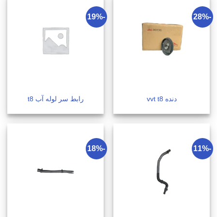
-19%
-28%
دنده vvt t8
رابط سر لوله آب t8
-18%
-11%